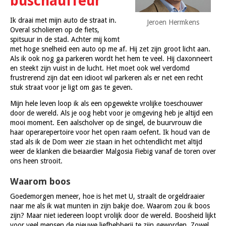
buschauffeur
Ik draai met mijn auto de straat in.
Jeroen Hermkens
Overal scholieren op de fiets,
spitsuur in de stad. Achter mij komt
met hoge snelheid een auto op me af. Hij zet zijn groot licht aan.
Als ik ook nog ga parkeren wordt het hem te veel. Hij claxonneert
en steekt zijn vuist in de lucht. Het moet ook wel verdomd
frustrerend zijn dat een idioot wil parkeren als er net een recht
stuk straat voor je ligt om gas te geven.
Mijn hele leven loop ik als een opgewekte vrolijke toeschouwer
door de wereld. Als je oog hebt voor je omgeving heb je altijd een
mooi moment. Een aalscholver op de singel, de buurvrouw die
haar operarepertoire voor het open raam oefent. Ik houd van de
stad als ik de Dom weer zie staan in het ochtendlicht met altijd
weer de klanken die beiaardier Malgosia Fiebig vanaf de toren over
ons heen strooit.
Waarom boos
Goedemorgen meneer, hoe is het met U, straalt de orgeldraaier
naar me als ik wat munten in zijn bakje doe. Waarom zou ik boos
zijn? Maar niet iedereen loopt vrolijk door de wereld. Boosheid lijkt
voor veel mensen de nieuwe liefhebberij te zijn geworden. Zowel