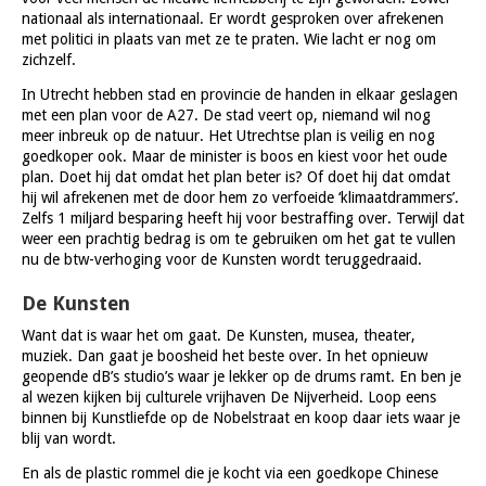
nationaal als internationaal. Er wordt gesproken over afrekenen
met politici in plaats van met ze te praten. Wie lacht er nog om
zichzelf.
In Utrecht hebben stad en provincie de handen in elkaar geslagen
met een plan voor de A27. De stad veert op, niemand wil nog
meer inbreuk op de natuur. Het Utrechtse plan is veilig en nog
goedkoper ook. Maar de minister is boos en kiest voor het oude
plan. Doet hij dat omdat het plan beter is? Of doet hij dat omdat
hij wil afrekenen met de door hem zo verfoeide ‘klimaatdrammers’.
Zelfs 1 miljard besparing heeft hij voor bestraffing over. Terwijl dat
weer een prachtig bedrag is om te gebruiken om het gat te vullen
nu de btw-verhoging voor de Kunsten wordt teruggedraaid.
De Kunsten
Want dat is waar het om gaat. De Kunsten, musea, theater,
muziek. Dan gaat je boosheid het beste over. In het opnieuw
geopende dB’s studio’s waar je lekker op de drums ramt. En ben je
al wezen kijken bij culturele vrijhaven De Nijverheid. Loop eens
binnen bij Kunstliefde op de Nobelstraat en koop daar iets waar je
blij van wordt.
En als de plastic rommel die je kocht via een goedkope Chinese