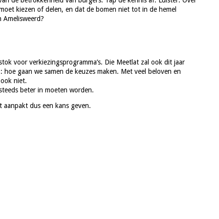
n de betrokkenheid van burgers. Tap de kennis af. Luister. Over
 moet kiezen of delen, en dat de bomen niet tot in de hemel
in Amelisweerd?
tok voor verkiezingsprogramma’s. Die Meetlat zal ook dit jaar
n 3: hoe gaan we samen de keuzes maken. Met veel beloven en
ook niet.
 steeds beter in moeten worden.
fst aanpakt dus een kans geven.