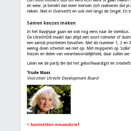
Een mooi moment dus om eens echt werk te gaan maken va
en weer. Je bereikt dat meer mensen zich realiseren dat je
reiken. Niet in Overvecht en ook niet langs de Singel. En 
Samen keuzes maken
In het Ravijnjaar gaan we ook nog eens naar de stembus.
De UtrechtDB maakt dan altijd een soort rolmeter of duims
een aantal prioriteiten bevatten. Met als nummer 1, 2 e
weinig doen schieten we niet op. Met mopperen op ‘zullie’ 
Kiezen en delen van verantwoordelijkheid, daar zullen we
Laten we de partij die dat het geloofwaardigst en creatie
Trude Maas
Voorzitter Utrecht Development Board
> Aanmelden nieuwsbrief