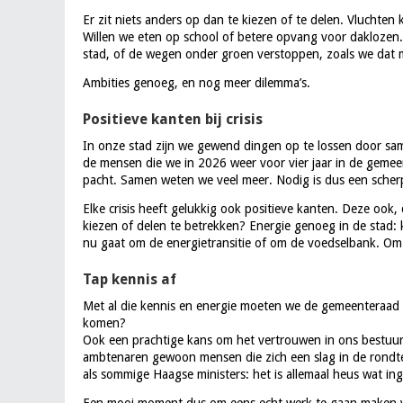
Er zit niets anders op dan te kiezen of te delen. Vluchten
Willen we eten op school of betere opvang voor daklozen
stad, of de wegen onder groen verstoppen, zoals we dat
Ambities genoeg, en nog meer dilemma’s.
Positieve kanten bij crisis
In onze stad zijn we gewend dingen op te lossen door s
de mensen die we in 2026 weer voor vier jaar in de gemee
pacht. Samen weten we veel meer. Nodig is dus een scherpe
Elke crisis heeft gelukkig ook positieve kanten. Deze ook,
kiezen of delen te betrekken? Energie genoeg in de stad: ki
nu gaat om de energietransitie of om de voedselbank. Om
Tap kennis af
Met al die kennis en energie moeten we de gemeenteraad 
komen?
Ook een prachtige kans om het vertrouwen in ons bestuur te
ambtenaren gewoon mensen die zich een slag in de rondte
als sommige Haagse ministers: het is allemaal heus wat in