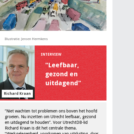
Illustratie: Jeroen Hermkens
INTERVIEW
"Leefbaar,
gezond en
uitdagend"
Richard Kraan
“Niet wachten tot problemen ons boven het hoofd
groeien. Nu inzetten om Utrecht leefbaar, gezond
en uitdagend te houden”. Voor UtrechtDB-lid
Richard Kraan is dit het centrale thema.
“Werkgelegenheid, voorkomen van uitsluiting, daar