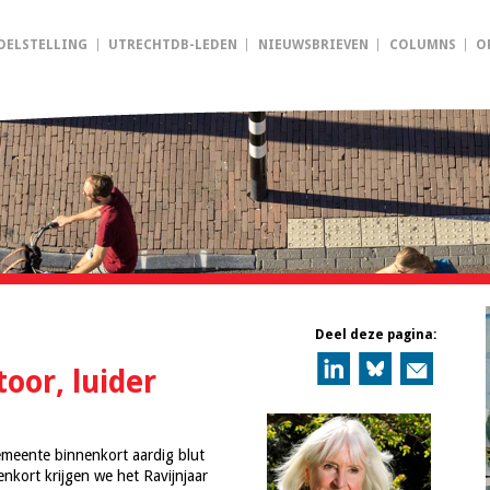
OELSTELLING
UTRECHTDB-LEDEN
NIEUWSBRIEVEN
COLUMNS
O
Deel deze pagina:
oor, luider
emeente binnenkort aardig blut
nenkort krijgen we het Ravijnjaar