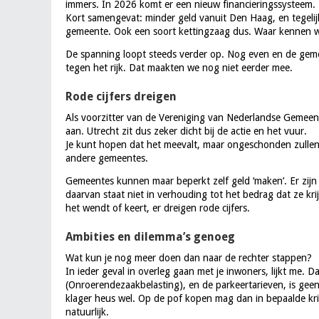
immers. In 2026 komt er een nieuw financieringssysteem.
Kort samengevat: minder geld vanuit Den Haag, en tegelij
gemeente. Ook een soort kettingzaag dus. Waar kennen w
De spanning loopt steeds verder op. Nog even en de ge
tegen het rijk. Dat maakten we nog niet eerder mee.
Rode cijfers dreigen
Als voorzitter van de Vereniging van Nederlandse Gemee
aan. Utrecht zit dus zeker dicht bij de actie en het vuur.
Je kunt hopen dat het meevalt, maar ongeschonden zullen w
andere gemeentes.
Gemeentes kunnen maar beperkt zelf geld ‘maken’. Er zijn
daarvan staat niet in verhouding tot het bedrag dat ze kr
het wendt of keert, er dreigen rode cijfers.
Ambities en dilemma’s genoeg
Wat kun je nog meer doen dan naar de rechter stappen?
In ieder geval in overleg gaan met je inwoners, lijkt me. 
(Onroerendezaakbelasting), en de parkeertarieven, is gee
klager heus wel. Op de pof kopen mag dan in bepaalde kring
natuurlijk.