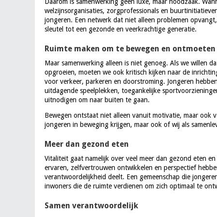
Daarom is samenwerking geen luxe, maar noodzaak. Wanne
welzijnsorganisaties, zorgprofessionals en buurtinitiatie
jongeren. Een netwerk dat niet alleen problemen opvangt, 
sleutel tot een gezonde en veerkrachtige generatie.
Ruimte maken om te bewegen en ontmoeten
Maar samenwerking alleen is niet genoeg. Als we willen 
opgroeien, moeten we ook kritisch kijken naar de inrichtin
voor verkeer, parkeren en doorstroming. Jongeren hebbe
uitdagende speelplekken, toegankelijke sportvoorzieningen
uitnodigen om naar buiten te gaan.
Bewegen ontstaat niet alleen vanuit motivatie, maar ook v
jongeren in beweging krijgen, maar ook of wij als samen
Meer dan gezond eten
Vitaliteit gaat namelijk over veel meer dan gezond eten e
ervaren, zelfvertrouwen ontwikkelen en perspectief heb
verantwoordelijkheid deelt. Een gemeenschap die jongeren
inwoners die de ruimte verdienen om zich optimaal te ont
Samen verantwoordelijk