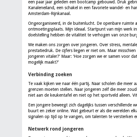
een paar jaar geleden een bootcamp gebouwd. Druk gebr
Kanaleneiland, een schakel in een favoriete wandel- en ha
Amsterdam-Rijnkanaal.
Ongeorganiseerd, in de buitenlucht. De openbare ruimte a
ontmoetingsplaats. Mijn ideaal. Startpunt van mijn werk in a
doelstelling hebben de vitaliteit te verhogen van onze bur
We maken ons zorgen over jongeren. Over stress, menta
prestatiedruk. De cijfers liegen er niet om. Maar misschie
jongeren vitaler?’ Maar: ‘Hoe zorgen we er samen voor dat
mogelijk maakt?’
Verbinding zoeken
Te vaak kijken we naar één partij. Naar scholen die mee
grenzen moeten stellen. Naar jongeren zelf die meer zoude
niet aan de keukentafel en niet op het sportveld alleen. Vit
Een jongere beweegt zich dagelijks tussen verschillende we
buurt en zeker online. Wat gebeurt er als die werelden e
signalen op tijd op te vangen, om talenten te versterken
Netwerk rond jongeren