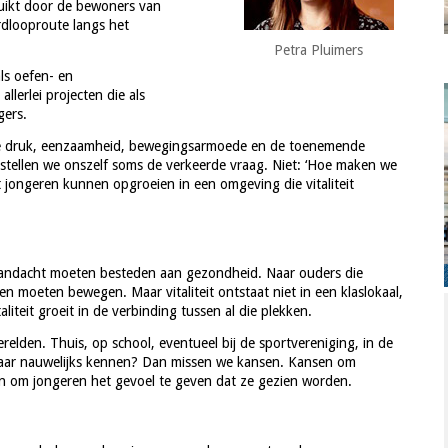
uikt door de bewoners van
rdlooproute langs het
Petra Pluimers
ls oefen- en
llerlei projecten die als
gers.
le druk, eenzaamheid, bewegingsarmoede en de toenemende
n stellen we onszelf soms de verkeerde vraag. Niet: ‘Hoe maken we
 jongeren kunnen opgroeien in een omgeving die vitaliteit
r aandacht moeten besteden aan gezondheid. Naar ouders die
n moeten bewegen. Maar vitaliteit ontstaat niet in een klaslokaal,
aliteit groeit in de verbinding tussen al die plekken.
relden. Thuis, op school, eventueel bij de sportvereniging, in de
lkaar nauwelijks kennen? Dan missen we kansen. Kansen om
 en om jongeren het gevoel te geven dat ze gezien worden.