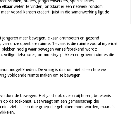
er scholen, ouders, jongerenwerkers, sportcoaches,
ven elkaar weten te vinden, ontstaat er een netwerk rondom
maar vooral kansen creëert. Juist in die samenwerking ligt de
dat jongeren meer bewegen, elkaar ontmoeten en gezond
g van onze openbare ruimte. Te vaak is die ruimte vooral ingericht
n plekken nodig waar bewegen vanzelfsprekend wordt:
, veilige fietsroutes, ontmoetingsplekken en groene ruimtes die
anuit mogelijkheden. De vraag is daarom niet alleen hoe we
leving voldoende ruimte maken om te bewegen.
n voldoende bewegen. Het gaat ook over erbij horen, betekenis
ben op de toekomst. Dat vraagt om een gemeenschap die
 niet ziet als een doelgroep die geholpen moet worden, maar als
wikkelen.