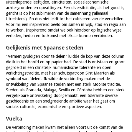
uiteenlopende leeftijden, etniciteiten, sociaaleconomische
achtergronden en opvattingen. Een diversiteit die, als het goed is,
gericht is op het sublimeren van de samenhang ('allemaal
Utrechters'). En dus niet leidt tot het cultiveren van de verschillen.
Voor mij een inspirerend beeld om samen in wijk, stad en regio aan
te werken. Inspirerend omdat we ook hierdoor op logische wijze
verleden, heden en toekomst met elkaar kunnen verbinden.
Gelijkenis met Spaanse steden
"Vermenigvuldigen door te delen" luidde de kop van deze column
die ik in het hoofd en op papier had. De stad is ontstaan en groot
gegroeid in een christelijk humanistische tolerante en open
verlichtingstraditie, met haar schutspatroon Sint Maarten als
symbool van 'delen'. Ik wilde de verbinding maken met de
ontwikkeling van Spaanse steden met een sterk Moorse traditie.
Steden als Granada, Malaga, Sevilla en Córdoba hebben een sterk
vergelijkbare ontwikkeling doorgemaakt: een tolerante diverse
geschiedenis en een snelgroeiende ambitie waar het gaat om
sociale, culturele, economische en sportieve aspecten.
Vuelta
De verbinding maken kwam niet alleen voort uit de komst van de