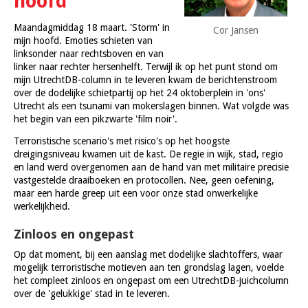
hoofd
Maandagmiddag 18 maart. 'Storm' in
Cor Jansen
mijn hoofd. Emoties schieten van
linksonder naar rechtsboven en van
linker naar rechter hersenhelft. Terwijl ik op het punt stond om
mijn UtrechtDB-column in te leveren kwam de berichtenstroom
over de dodelijke schietpartij op het 24 oktoberplein in 'ons'
Utrecht als een tsunami van mokerslagen binnen. Wat volgde was
het begin van een pikzwarte 'film noir'.
Terroristische scenario's met risico's op het hoogste
dreigingsniveau kwamen uit de kast. De regie in wijk, stad, regio
en land werd overgenomen aan de hand van met militaire precisie
vastgestelde draaiboeken en protocollen. Nee, geen oefening,
maar een harde greep uit een voor onze stad onwerkelijke
werkelijkheid.
Zinloos en ongepast
Op dat moment, bij een aanslag met dodelijke slachtoffers, waar
mogelijk terroristische motieven aan ten grondslag lagen, voelde
het compleet zinloos en ongepast om een UtrechtDB-juichcolumn
over de 'gelukkige' stad in te leveren.