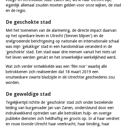
eigenlijk allemaal zouden moeten gelden voor onze wijken, de stad
en de regio.
De geschokte stad
Met het toenemen van de alarmering, de directe impact daarvan
op het openbare leven in Utrecht ('binnen blijven') en de
snelgroeiende berichtgeving op nationale en internationale schaal
was mijn 'gelukkige' stad in een handomdraai veranderd in de
'geschokte' stad. Een stad waar drie mensen vanuit het niets uit
het leven werden gerukt en het onwerkelijke werkelijkheid werd.
Wat zich verder ontwikkelde was een 'film noir' waarbij alle
betrokkenen zich realiseerden dat 18 maart 2019 een
onuitwisbare zwarte bladzijde in de Utrechtse geschiedenis zou
worden.
De geweldige stad
Tegelijkertijd richtte de 'geschokte' stad zich onder bezielende
leiding van burgervader Jan van Zanen, ondersteund door een
indrukwekkend optreden van alle betrokken hulp- en overige
publieke diensten zich heldhaftig en groots op. In al haar verdriet
en rouw toonde Utrecht haar veerkracht, haar binding, haar