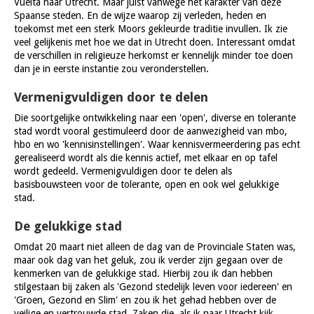
Vuelta naar Utrecht. Maar juist vanwege het karakter van deze
Spaanse steden. En de wijze waarop zij verleden, heden en
toekomst met een sterk Moors gekleurde traditie invullen. Ik zie
veel gelijkenis met hoe we dat in Utrecht doen. Interessant omdat
de verschillen in religieuze herkomst er kennelijk minder toe doen
dan je in eerste instantie zou veronderstellen.
Vermenigvuldigen door te delen
Die soortgelijke ontwikkeling naar een 'open', diverse en tolerante
stad wordt vooral gestimuleerd door de aanwezigheid van mbo,
hbo en wo 'kennisinstellingen'. Waar kennisvermeerdering pas echt
gerealiseerd wordt als die kennis actief, met elkaar en op tafel
wordt gedeeld. Vermenigvuldigen door te delen als
basisbouwsteen voor de tolerante, open en ook wel gelukkige
stad.
De gelukkige stad
Omdat 20 maart niet alleen de dag van de Provinciale Staten was,
maar ook dag van het geluk, zou ik verder zijn gegaan over de
kenmerken van de gelukkige stad. Hierbij zou ik dan hebben
stilgestaan bij zaken als 'Gezond stedelijk leven voor iedereen' en
'Groen, Gezond en Slim' en zou ik het gehad hebben over de
veilige en vertrouwde stad. Zaken die, als ik naar Utrecht kijk,